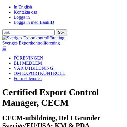
In English
Kontakta oss
Logga in
Logga in med BankID
Sök
Sveriges Exportkontrollförening
☰
FÖRENINGEN
BLI MEDLEM
VÅR UTBILDNING
OM EXPORTKONTROLL
För medlemmar
Certified Export Control
Manager, CECM
CECM-utbildning, Del I Grunder
Sverige/EU/USA; KM & PDA