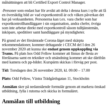
målsättningen att bli Certified Export Control Manager.
-Personer som endast har för avsikt att delta i denna kurs i syfte att få
en översiktlig bild av vad exportkontroll är och vilken påverkan det
har på verksamheten. Personerna kan t.ex. vara chefer som har
exportkontrollhandläggare i sin organisation, andra chefer, övriga
som inte arbetar direkt med exportkontroll såsom tulltjänstemän,
inköpare, speditörer samt handläggare på myndigheter.
På grund av det försämrade Corona-läget med skärpta
rekommendationer, kommer deltagande i CECM del I den 26
november 2020 att kunna ske
endast genom uppkoppling via
Teams.
På plats hos Odd Fellow kommer att finnas de flesta av
föreläsarna samt en tekniker och utsändning kommer att ske därifrån
med kamera och pp-bilder. Kurspärm skickas i förväg per post.
Tid:
Torsdagen den 26 november 2020, kl. 09.00 – 17.00
Plats:
Odd Fellow, Västra Trädgårdsgatan 11, Stockholm
Anmälan
sker på nedanstående formulär genom att markera önskad
utbildning, fylla i rutorna och skicka in formuläret.
Anmälan till utbildning