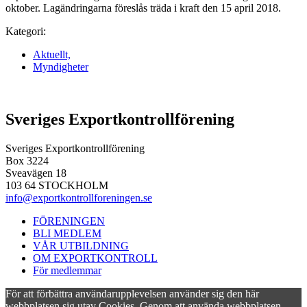
oktober. Lagändringarna föreslås träda i kraft den 15 april 2018.
Kategori:
Aktuellt,
Myndigheter
Sveriges Exportkontrollförening
Sveriges Exportkontrollförening
Box 3224
Sveavägen 18
103 64 STOCKHOLM
info@exportkontrollforeningen.se
FÖRENINGEN
BLI MEDLEM
VÅR UTBILDNING
OM EXPORTKONTROLL
För medlemmar
För att förbättra användarupplevelsen använder sig den här
webbplatsen sig utav Cookies. Genom att använda webbplatsen