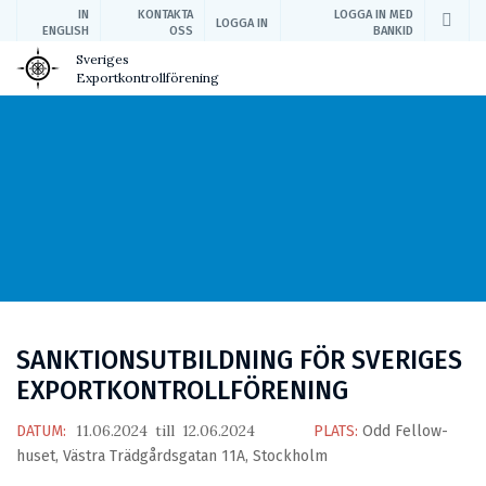
IN
KONTAKTA
LOGGA IN MED
LOGGA IN
ENGLISH
OSS
BANKID
Sveriges
Exportkontrollförening
SANKTIONSUTBILDNING FÖR SVERIGES
EXPORTKONTROLLFÖRENING
11.06.2024
till
12.06.2024
DATUM:
PLATS:
Odd Fellow-
huset, Västra Trädgårdsgatan 11A, Stockholm