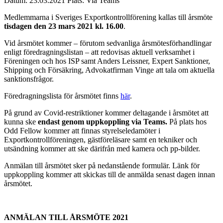
Datum:
23.03.2021
Plats:
Via Teams
Medlemmarna i Sveriges Exportkontrollförening kallas till årsmöte
tisdagen den 23 mars 2021 kl. 16.00
.
Vid årsmötet kommer – förutom sedvanliga årsmötesförhandlingar
enligt föredragningslistan – att redovisas aktuell verksamhet i
Föreningen och hos ISP samt Anders Leissner, Expert Sanktioner,
Shipping och Försäkring, Advokatfirman Vinge att tala om aktuella
sanktionsfrågor.
Föredragningslista för årsmötet finns
här
.
På grund av Covid-restriktioner kommer deltagande i årsmötet att
kunna ske
endast genom uppkoppling via Teams.
På plats hos
Odd Fellow kommer att finnas styrelseledamöter i
Exportkontrollföreningen, gästföreläsare samt en tekniker och
utsändning kommer att ske därifrån med kamera och pp-bilder.
Anmälan till årsmötet sker på nedanstående formulär. Länk för
uppkoppling kommer att skickas till de anmälda senast dagen innan
årsmötet.
ANMÄLAN TILL ÅRSMÖTE 2021