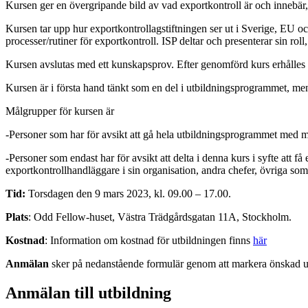
Kursen ger en övergripande bild av vad exportkontroll är och inne
Kursen tar upp hur exportkontrollagstiftningen ser ut i Sverige, EU 
processer/rutiner för exportkontroll. ISP deltar och presenterar sin ro
Kursen avslutas med ett kunskapsprov. Efter genomförd kurs erhålles e
Kursen är i första hand tänkt som en del i utbildningsprogrammet, men
Målgrupper för kursen är
-Personer som har för avsikt att gå hela utbildningsprogrammet med må
-Personer som endast har för avsikt att delta i denna kurs i syfte att 
exportkontrollhandläggare i sin organisation, andra chefer, övriga so
Tid:
Torsdagen den 9 mars 2023, kl. 09.00 – 17.00.
Plats
: Odd Fellow-huset, Västra Trädgårdsgatan 11A, Stockholm.
Kostnad
: Information om kostnad för utbildningen finns
här
Anmälan
sker på nedanstående formulär genom att markera önskad utb
Anmälan till utbildning