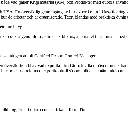
bär, både vad gäller Krigsmateriel (KM) och Produkter med dubbla an
och USA. En översiktlig genomgång av hur exportkontrollklassificering 
ll, hur de arbetar och är organiserade. Teori blandas med praktiska övning
tt kursintyg.
 kan också genomföras som enskild kurs, alternativt tillsammans med en
lsättningen att bli Certified Export Control Manager.
få en översiktlig bild av vad exportkontroll är och vilken påverkan det h
m inte arbetar direkt med exportkontroll såsom tulltjänstemän, inköpare,
ildning, fylla i rutorna och skicka in formuläret.