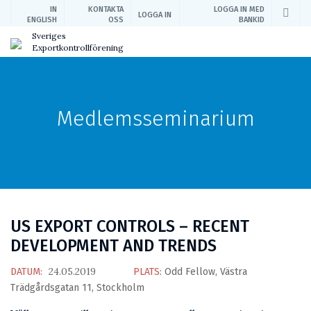
IN
KONTAKTA
LOGGA IN MED
LOGGA IN
ENGLISH
OSS
BANKID
Sveriges
Exportkontrollförening
Medlemsseminarium
US EXPORT CONTROLS – RECENT
DEVELOPMENT AND TRENDS
24.05.2019
DATUM:
PLATS:
Odd Fellow, Västra
Trädgårdsgatan 11, Stockholm