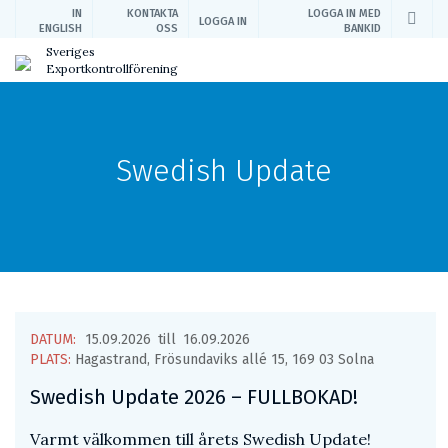
IN
KONTAKTA
LOGGA IN MED
LOGGA IN
ENGLISH
OSS
BANKID
Sveriges
Exportkontrollförening
Swedish Update
DATUM:
15.09.2026
till
16.09.2026
PLATS:
Hagastrand, Frösundaviks allé 15, 169 03 Solna
Swedish Update 2026 – FULLBOKAD!
Varmt välkommen till årets Swedish Update!